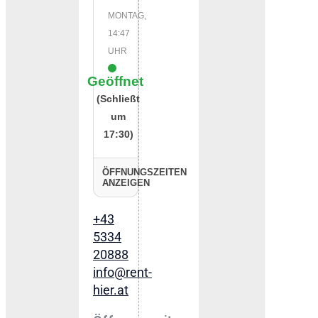
MONTAG,
14:47
UHR
Geöffnet
(Schließt
um
17:30)
ÖFFNUNGSZEITEN
ANZEIGEN
+43
5334
20888
info@rent-
hier.at