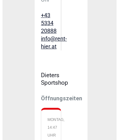
+43
5334
20888
info@rent-
hier.at
Dieters
Sportshop
Öffnungszeiten
MONTAG,
14:47
UHR