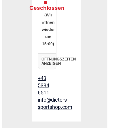
Geschlossen
(Wir
öffnen
wieder
um
15:00)
ÖFFNUNGSZEITEN
ANZEIGEN
+43
5334
6511
info@dieters-
sportshop.com