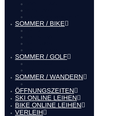
BOOTFITTING
VIP SERVICE
Hütten Guide Westendorf
SOMMER / BIKE
BIKE VERLEIH
BIKE SERVICE
BIKE Touren
BIKE LADEhier
SOMMER / GOLF
Renthier GOLF
LAKE BALL EUROPE
SOMMER / WANDERN
WANDERN
ÖFFNUNGSZEITEN
SKI ONLINE LEIHEN
BIKE ONLINE LEIHEN
VERLEIH