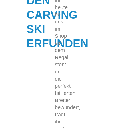
DEN
ihr
heute
CARVING
bei
uns
SKI
im
Shop
ERFUNDEN
vor
dem
Regal
steht
und
die
perfekt
taillierten
Bretter
bewundert,
fragt
ihr